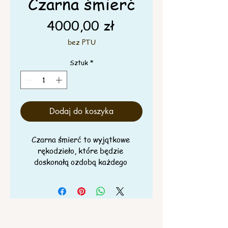
Czarna śmierć
Cena
4000,00 zł
bez PTU
Sztuk
*
Dodaj do koszyka
Czarna śmierć to wyjątkowe 
rękodzieło, które będzie 
doskonałą ozdobą każdego 
wnętrza. Ta czaszka dzika została 
pięknie pomalowana farbami 
akrylowymi, a także udekorowana 
złotymi napryskami i złotymi 
ćwiekami, co nadaje jej 